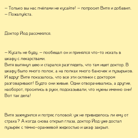
– Только вы нас пчёлами не кусайте! – попросил Витя и добавил.
– Пожалуйста.
Доктор Йод рассмеялся.
– Кусать не буду, – пообещал он и принялся что-то искать в
шкафу с лекарствами.
Витя вытянул шею и старался разглядеть, что там ищет доктор. В
шкафу было много полок, а на полках много баночек и пузырьков.
И вдруг Вите показалось, что все эти склянки с доктором
разговаривают! Будто они живые. Одни отворачивались, а другие,
наоборот, просились в руки, подсказывали, что нужны именно они!
Вот так дела!
Витя зажмурился и потряс головой: уж не привиделось ли ему от
страха? А когда снова открыл глаза, доктор Йод уже достал
пузырёк с тёмно-оранжевой жидкостью и шкаф закрыл.