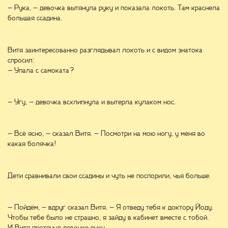
– Рука, – девочка вытянула руку и показала локоть. Там краснела
большая ссадина.
Витя заинтересованно разглядывал локоть и с видом знатока
спросил:
– Упала с самоката?
– Угу, – девочка всхлипнула и вытерла кулаком нос.
– Всё ясно, – сказал Витя. – Посмотри на мою ногу, у меня во
какая болячка!
Дети сравнивали свои ссадины и чуть не поспорили, чья больше.
– Пойдём, – вдруг сказал Витя. – Я отведу тебя к доктору Йоду.
Чтобы тебе было не страшно, я зайду в кабинет вместе с тобой.
И Витя протянул девочке руку.