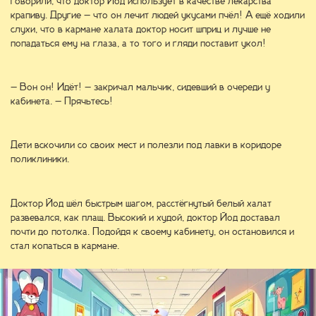
говорили, что доктор Йод использует в качестве лекарства
крапиву. Другие – что он лечит людей укусами пчёл! А ещё ходили
слухи, что в кармане халата доктор носит шприц и лучше не
попадаться ему на глаза, а то того и гляди поставит укол!
– Вон он! Идёт! – закричал мальчик, сидевший в очереди у
кабинета. – Прячьтесь!
Дети вскочили со своих мест и полезли под лавки в коридоре
поликлиники.
Доктор Йод шёл быстрым шагом, расстёгнутый белый халат
развевался, как плащ. Высокий и худой, доктор Йод доставал
почти до потолка. Подойдя к своему кабинету, он остановился и
стал копаться в кармане.