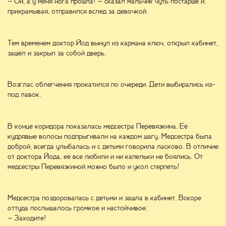
– Ой, а у меня нога прошла! – сказал мальчик чуть постарше и,
прихрамывая, отправился вслед за девочкой.
Тем временем доктор Йод вынул из кармана ключ, открыл кабинет,
зашёл и закрыл за собой дверь.
Возглас облегчения прокатился по очереди. Дети выбирались из-
под лавок.
В конце коридора показалась медсестра Перевязкина. Её
кудрявые волосы подпрыгивали на каждом шагу. Медсестра была
доброй, всегда улыбалась и с детьми говорила ласково. В отличие
от доктора Йода, её все любили и ни капельки не боялись. От
медсестры Перевязкиной можно было и укол стерпеть!
Медсестра поздоровалась с детьми и зашла в кабинет. Вскоре
оттуда послышалось громкое и настойчивое:
– Заходите!