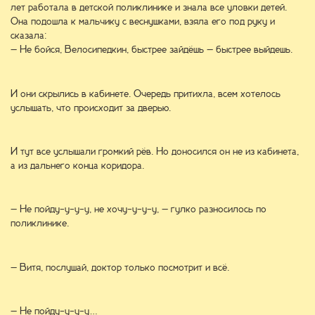
лет работала в детской поликлинике и знала все уловки детей.
Она подошла к мальчику с веснушками, взяла его под руку и
сказала:
– Не бойся, Велосипедкин, быстрее зайдёшь – быстрее выйдешь.
И они скрылись в кабинете. Очередь притихла, всем хотелось
услышать, что происходит за дверью.
И тут все услышали громкий рёв. Но доносился он не из кабинета,
а из дальнего конца коридора.
– Не пойду-у-у-у, не хочу-у-у-у, – гулко разносилось по
поликлинике.
– Витя, послушай, доктор только посмотрит и всё.
– Не пойду-у-у-у…