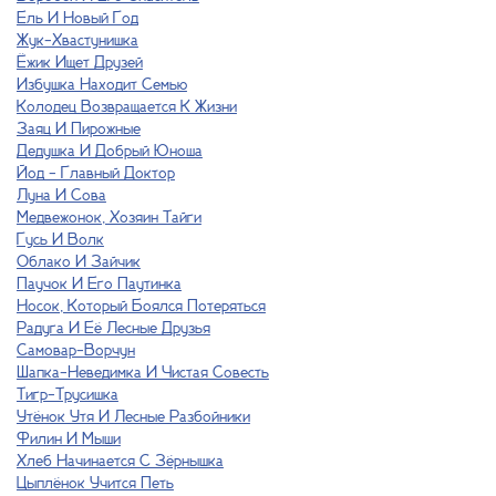
Ель И Новый Год
Жук-Хвастунишка
Ёжик Ищет Друзей
Избушка Находит Семью
Колодец Возвращается К Жизни
Заяц И Пирожные
Дедушка И Добрый Юноша
Йод - Главный Доктор
Луна И Сова
Медвежонок, Хозяин Тайги
Гусь И Волк
Облако И Зайчик
Паучок И Его Паутинка
Носок, Который Боялся Потеряться
Радуга И Её Лесные Друзья
Самовар-Ворчун
Шапка-Неведимка И Чистая Совесть
Тигр-Трусишка
Утёнок Утя И Лесные Разбойники
Филин И Мыши
Хлеб Начинается С Зёрнышка
Цыплёнок Учится Петь