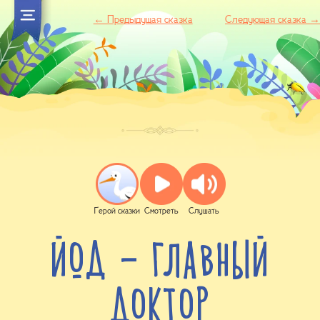
← Предыдущая сказка
Следующая сказка →
Герой
сказки
Смотреть
Слушать
ЙОД - ГЛАВНЫЙ
ДОКТОР