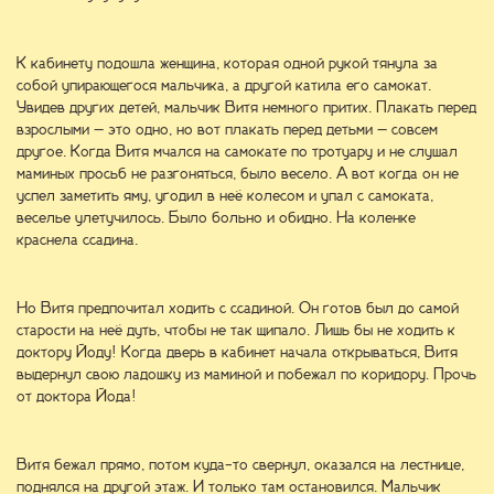
К кабинету подошла женщина, которая одной рукой тянула за
собой упирающегося мальчика, а другой катила его самокат.
Увидев других детей, мальчик Витя немного притих. Плакать перед
взрослыми – это одно, но вот плакать перед детьми – совсем
другое. Когда Витя мчался на самокате по тротуару и не слушал
маминых просьб не разгоняться, было весело. А вот когда он не
успел заметить яму, угодил в неё колесом и упал с самоката,
веселье улетучилось. Было больно и обидно. На коленке
краснела ссадина.
Но Витя предпочитал ходить с ссадиной. Он готов был до самой
старости на неё дуть, чтобы не так щипало. Лишь бы не ходить к
доктору Йоду! Когда дверь в кабинет начала открываться, Витя
выдернул свою ладошку из маминой и побежал по коридору. Прочь
от доктора Йода!
Витя бежал прямо, потом куда-то свернул, оказался на лестнице,
поднялся на другой этаж. И только там остановился. Мальчик