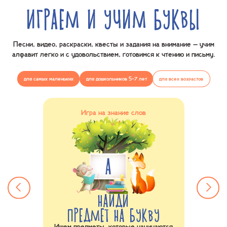
ИГРАЕМ И УЧИМ БУКВЫ
Песни, видео, раскраски, квесты и задания на внимание – учим
алфавит
легко и с удовольствием, готовимся к чтению и письму.
для самых маленьких
для дошкольников 5-7 лет
для всех возрастов
ния
Игра на знание слов
ВИТУ
НАЙДИ
ПРЕДМЕТ НА БУКВУ
С
авита и
Ищем предметы, которые начинаются
С