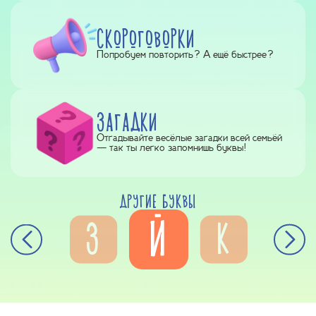
СКОРОГОВОРКИ
Попробуем повторить? А ещё быстрее?
ЗАГАДКИ
Отгадывайте весёлые загадки всей семьёй
— так ты легко запомнишь буквы!
ДРУГИЕ БУКВЫ
Й
З
К
Ж
Л
Ё