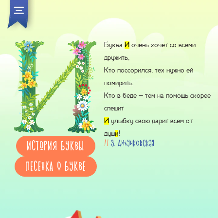
Буква
И
очень хочет со всеми
дружить,
Кто поссорился, тех нужно ей
помирить.
Кто в беде – тем на помощь скорее
спешит
И
улыбку свою дарит всем от
душ
и
!
//
З. Джунковская
ИСТОРИЯ БУКВЫ
ПЕСЕНКА О БУКВЕ