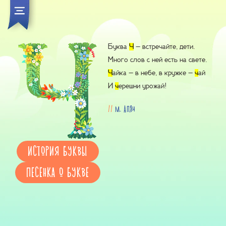
Буква
Ч
– встречайте, дети.
Много слов с ней есть на свете.
Ч
айка – в небе, в кружке –
ч
ай
И
ч
ерешни урожай!
//
М. Апян
ИСТОРИЯ БУКВЫ
ПЕСЕНКА О БУКВЕ