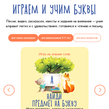
ИГРАЕМ И УЧИМ БУКВЫ
Песни, видео, раскраски, квесты и задания на внимание – учим
алфавит
легко и с удовольствием, готовимся к чтению и письму.
для самых маленьких
для дошкольников 5-7 лет
для всех возрастов
ния
Игра на знание слов
ВИТУ
НАЙДИ
ПРЕДМЕТ НА БУКВУ
С
авита и
Ищем предметы, которые начинаются
С