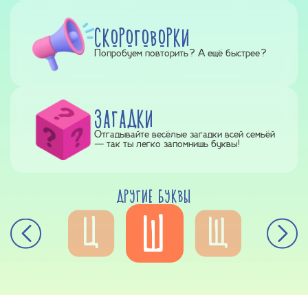
СКОРОГОВОРКИ
Попробуем повторить? А ещё быстрее?
ЗАГАДКИ
Отгадывайте весёлые загадки всей семьёй
— так ты легко запомнишь буквы!
ДРУГИЕ БУКВЫ
Ш
Ц
Щ
Х
Ъ
Ф