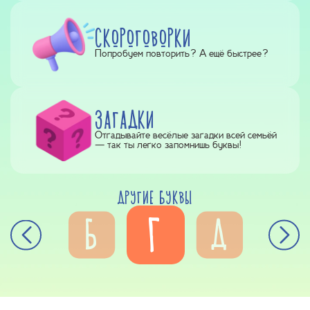
СКОРОГОВОРКИ
Попробуем повторить? А ещё быстрее?
ЗАГАДКИ
Отгадывайте весёлые загадки всей семьёй
— так ты легко запомнишь буквы!
ДРУГИЕ БУКВЫ
Г
Б
Д
А
Е
Я