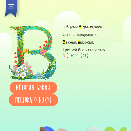
У буквы
В
два пузика
Справа надуваются.
В
ажная,
в
ысокая,
Третьей быть старается.
//
С. Воропаева
ИСТОРИЯ БУКВЫ
ПЕСЕНКА О БУКВЕ