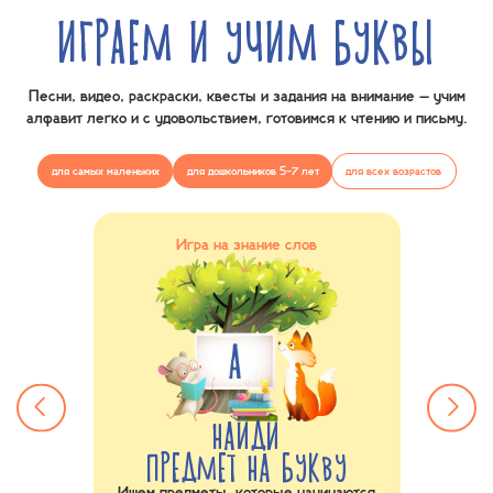
ИГРАЕМ И УЧИМ БУКВЫ
Песни, видео, раскраски, квесты и задания на внимание – учим
алфавит
легко и с удовольствием, готовимся к чтению и письму.
для самых маленьких
для дошкольников 5-7 лет
для всех возрастов
ния
Игра на знание слов
ВИТУ
НАЙДИ
ПРЕДМЕТ НА БУКВУ
С
авита и
Ищем предметы, которые начинаются
С